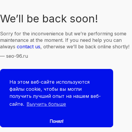
We’ll be back soon!
Sorry for the inconvenience but we’re performing some
maintenance at the moment. If you need help you can
always
contact us
, otherwise we’ll be back online shortly!
— seo-96.ru
На этом веб-сайте используются
файлы cookie, чтобы вы могли
получить лучший опыт на нашем веб-
сайте.
Выучить больше
Понял!