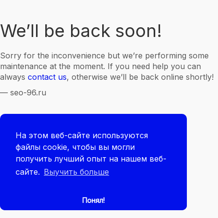
We’ll be back soon!
Sorry for the inconvenience but we’re performing some
maintenance at the moment. If you need help you can
always
contact us
, otherwise we’ll be back online shortly!
— seo-96.ru
На этом веб-сайте используются
файлы cookie, чтобы вы могли
получить лучший опыт на нашем веб-
сайте.
Выучить больше
Понял!