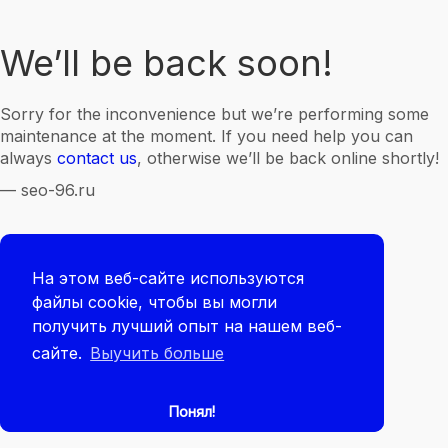
We’ll be back soon!
Sorry for the inconvenience but we’re performing some
maintenance at the moment. If you need help you can
always
contact us
, otherwise we’ll be back online shortly!
— seo-96.ru
На этом веб-сайте используются
файлы cookie, чтобы вы могли
получить лучший опыт на нашем веб-
сайте.
Выучить больше
Понял!