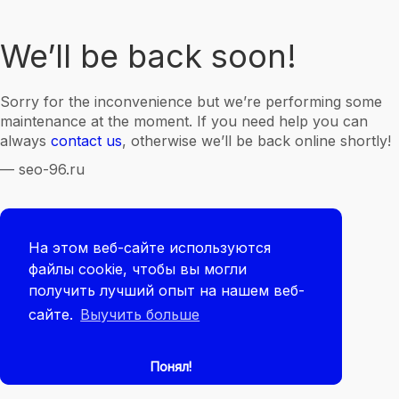
We’ll be back soon!
Sorry for the inconvenience but we’re performing some
maintenance at the moment. If you need help you can
always
contact us
, otherwise we’ll be back online shortly!
— seo-96.ru
На этом веб-сайте используются
файлы cookie, чтобы вы могли
получить лучший опыт на нашем веб-
сайте.
Выучить больше
Понял!