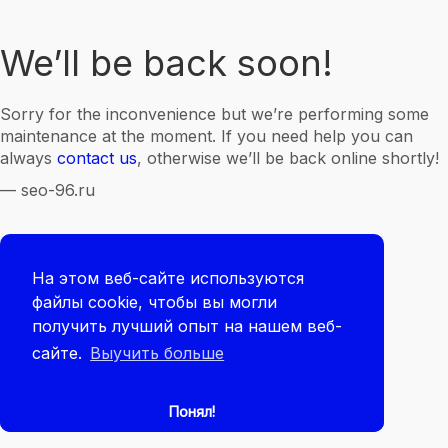
We’ll be back soon!
Sorry for the inconvenience but we’re performing some
maintenance at the moment. If you need help you can
always
contact us
, otherwise we’ll be back online shortly!
— seo-96.ru
На этом веб-сайте используются
файлы cookie, чтобы вы могли
получить лучший опыт на нашем веб-
сайте.
Выучить больше
Понял!