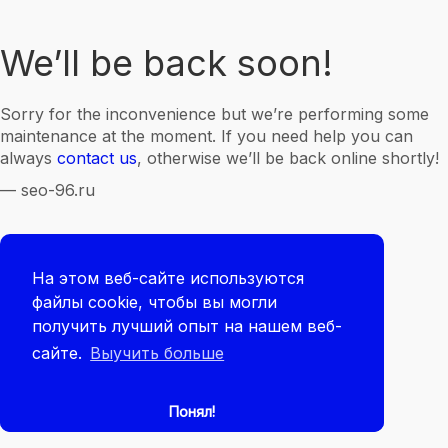
We’ll be back soon!
Sorry for the inconvenience but we’re performing some
maintenance at the moment. If you need help you can
always
contact us
, otherwise we’ll be back online shortly!
— seo-96.ru
На этом веб-сайте используются
файлы cookie, чтобы вы могли
получить лучший опыт на нашем веб-
сайте.
Выучить больше
Понял!