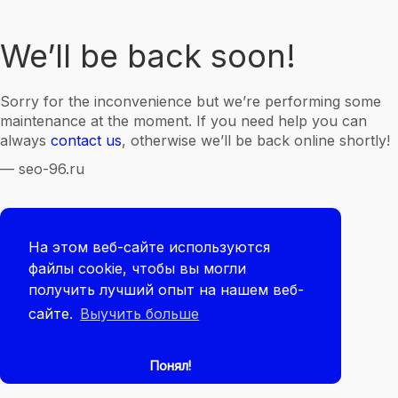
We’ll be back soon!
Sorry for the inconvenience but we’re performing some
maintenance at the moment. If you need help you can
always
contact us
, otherwise we’ll be back online shortly!
— seo-96.ru
На этом веб-сайте используются
файлы cookie, чтобы вы могли
получить лучший опыт на нашем веб-
сайте.
Выучить больше
Понял!