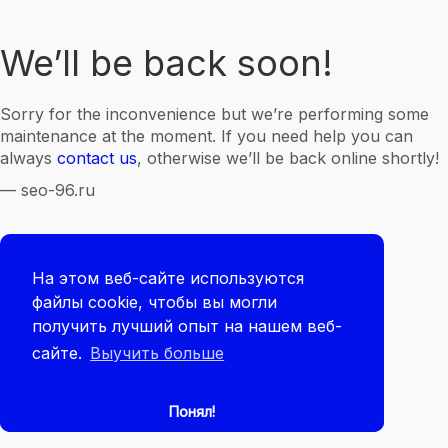
We’ll be back soon!
Sorry for the inconvenience but we’re performing some
maintenance at the moment. If you need help you can
always
contact us
, otherwise we’ll be back online shortly!
— seo-96.ru
На этом веб-сайте используются
файлы cookie, чтобы вы могли
получить лучший опыт на нашем веб-
сайте.
Выучить больше
Понял!