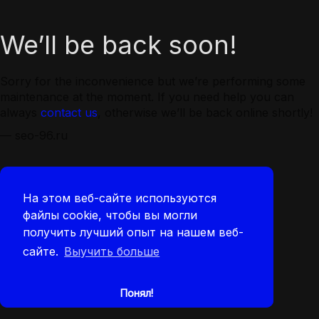
We’ll be back soon!
Sorry for the inconvenience but we’re performing some
maintenance at the moment. If you need help you can
always
contact us
, otherwise we’ll be back online shortly!
— seo-96.ru
На этом веб-сайте используются
файлы cookie, чтобы вы могли
получить лучший опыт на нашем веб-
сайте.
Выучить больше
Понял!