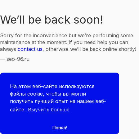
We’ll be back soon!
Sorry for the inconvenience but we’re performing some
maintenance at the moment. If you need help you can
always
contact us
, otherwise we’ll be back online shortly!
— seo-96.ru
На этом веб-сайте используются
файлы cookie, чтобы вы могли
получить лучший опыт на нашем веб-
сайте.
Выучить больше
Понял!